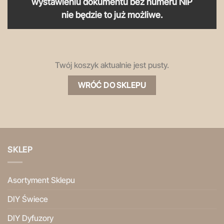
wystawieniu dokumentu bez numeru NIP
nie będzie to już możliwe.
Twój koszyk aktualnie jest pusty.
WRÓĆ DO SKLEPU
SKLEP
Asortyment Sklepu
DIY Świece
DIY Dyfuzory