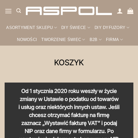
Przewiń
do
zawartości
ASORTYMENT SKLEPU
DIY ŚWIECE
DIY DYFUZORY
NOWOŚCI
TWORZENIE ŚWIEC
B2B
FIRMA
KOSZYK
Od 1 stycznia 2020 roku weszły w życie
zmiany w Ustawie o podatku od towarów
i usług oraz niektórych innych ustaw. Jeśli
chcesz otrzymać fakturę na firmę
zaznacz „Wystawić fakturę VAT” i podaj
NIP oraz dane firmy w formularzu. Po