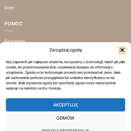
Dom
POMOC
Regulamin
Zarządzaj zgodą
Polityka Prywatności
Aby zapewnić jak najlepsze wrażenia, korzystamy z technologii, takich jak pliki
Ogólne Warunki Użytkowania
cookie, do przechowywania i/lub uzyskiwania dostępu do informacji o
urządzeniu. Zgoda na te technologie pozwoli nam przetwarzać dane, takie
Informacje Prawne
jak zachowanie podczas przeglądania lub unikalne identyfikatory na tej
stronie. Brak wyrażenia zgody lub wycofanie zgody może niekorzystnie
Prawo do odstąpienia od umowy
wpłynąć na niektóre cechy i funkcje.
AKCEPTUJĘ
ODMÓW
REGULAMIN
POLITYKA PRYWATNOŚCI
OGÓLNE WARUNKI UŻYTKOWANIA
INFORMACJE PRAWNE