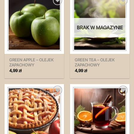
Zapisz
Zapisz
na
na
później!
później!
BRAK W MAGAZYNIE
GREEN APPLE – OLEJEK
GREEN TEA – OLEJEK
ZAPACHOWY
ZAPACHOWY
4,99
zł
4,99
zł
Zapisz
Zapisz
na
na
później!
później!