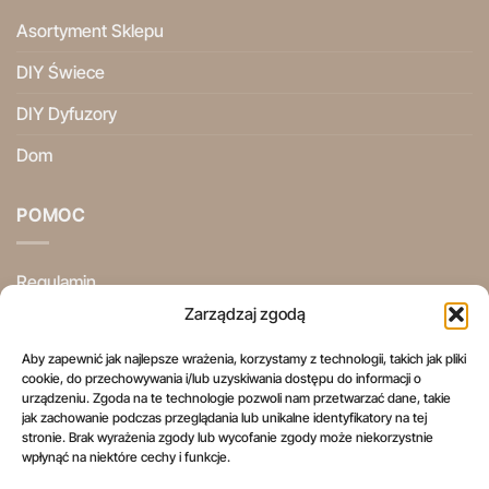
Asortyment Sklepu
DIY Świece
DIY Dyfuzory
Dom
POMOC
Regulamin
Zarządzaj zgodą
Polityka Prywatności
Aby zapewnić jak najlepsze wrażenia, korzystamy z technologii, takich jak pliki
Ogólne Warunki Użytkowania
cookie, do przechowywania i/lub uzyskiwania dostępu do informacji o
urządzeniu. Zgoda na te technologie pozwoli nam przetwarzać dane, takie
Informacje Prawne
jak zachowanie podczas przeglądania lub unikalne identyfikatory na tej
stronie. Brak wyrażenia zgody lub wycofanie zgody może niekorzystnie
Prawo do odstąpienia od umowy
wpłynąć na niektóre cechy i funkcje.