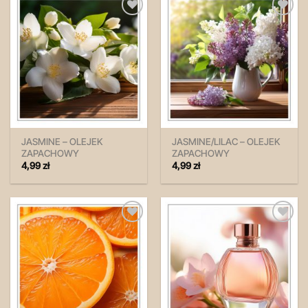
Zapisz
Zapisz
na
na
później!
później!
JASMINE – OLEJEK
JASMINE/LILAC – OLEJEK
ZAPACHOWY
ZAPACHOWY
4,99
zł
4,99
zł
Zapisz
Zapisz
na
na
później!
później!