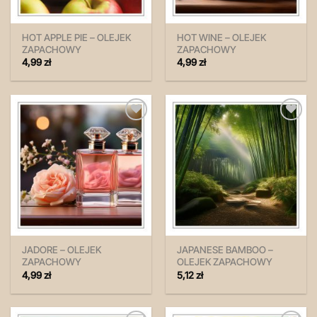
HOT APPLE PIE – OLEJEK
HOT WINE – OLEJEK
ZAPACHOWY
ZAPACHOWY
4,99
zł
4,99
zł
Zapisz
Zapisz
na
na
później!
później!
JADORE – OLEJEK
JAPANESE BAMBOO –
ZAPACHOWY
OLEJEK ZAPACHOWY
4,99
zł
5,12
zł