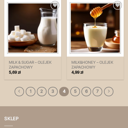
Zapisz
Zapisz
na
na
później!
później!
MILK & SUGAR – OLEJEK
MILK&HONEY – OLEJEK
ZAPACHOWY
ZAPACHOWY
5,69
zł
4,99
zł
1
2
3
4
5
6
7
SKLEP