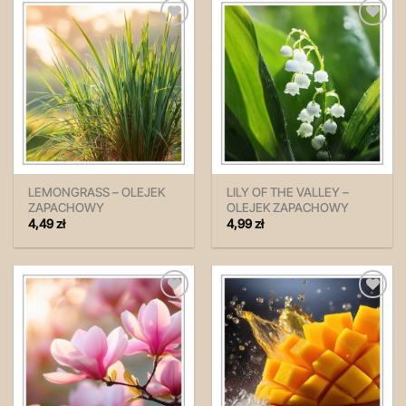
Zapisz
Zapisz
na
na
później!
później!
LEMONGRASS – OLEJEK
LILY OF THE VALLEY –
ZAPACHOWY
OLEJEK ZAPACHOWY
4,49
zł
4,99
zł
Zapisz
Zapisz
na
na
później!
później!