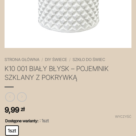
STRONA GŁÓWNA
/
DIY ŚWIECE
/
SZKŁO DO ŚWIEC
K10 001 BIAŁY BŁYSK – POJEMNIK
SZKLANY Z POKRYWKĄ
9,99
zł
WYCZYŚĆ
: 1szt
Dostępne warianty:
1szt