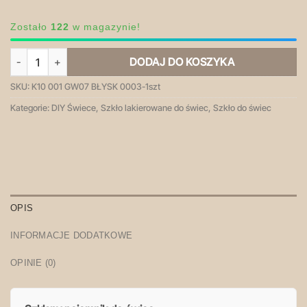
Zostało
122
w magazynie!
ilość K10 001 biały błysk - pojemnik szklany z pokrywką
DODAJ DO KOSZYKA
SKU:
K10 001 GW07 BŁYSK 0003-1szt
Kategorie:
DIY Świece
,
Szkło lakierowane do świec
,
Szkło do świec
OPIS
INFORMACJE DODATKOWE
OPINIE (0)