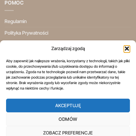
POMOC
Regulamin
Polityka Prywatności
Ogólne Warunki Użytkowania
Zarządzaj zgodą
Informacje Prawne
Aby zapewnić jak najlepsze wrażenia, korzystamy z technologii, takich jak pliki
cookie, do przechowywania i/lub uzyskiwania dostępu do informacji o
Prawo do odstąpienia od umowy
urządzeniu. Zgoda na te technologie pozwoli nam przetwarzać dane, takie
jak zachowanie podczas przeglądania lub unikalne identyfikatory na tej
stronie. Brak wyrażenia zgody lub wycofanie zgody może niekorzystnie
wpłynąć na niektóre cechy i funkcje.
AKCEPTUJĘ
REGULAMIN
POLITYKA PRYWATNOŚCI
OGÓLNE WARUNKI UŻYTKOWANIA
INFORMACJE PRAWNE
PRAWO DO ODSTĄPIENIA OD UMOWY
ODMÓW
Copyright 2026 ©
Aspol Scentra
Wszelkie prawa zastrzeżone.
ZOBACZ PREFERENCJE