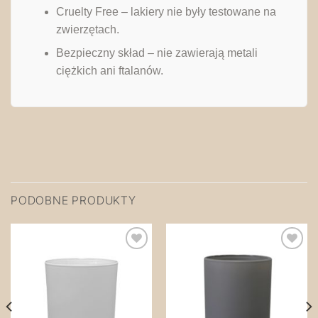
Cruelty Free – lakiery nie były testowane na
zwierzętach.
Bezpieczny skład – nie zawierają metali
ciężkich ani ftalanów.
PODOBNE PRODUKTY
Zapisz
Zapisz
na
na
później!
później!