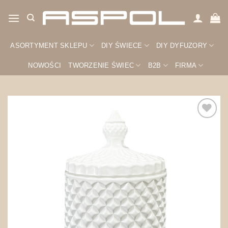
Przewiń
do
zawartości
ASORTYMENT SKLEPU
DIY ŚWIECE
DIY DYFUZORY
NOWOŚCI
TWORZENIE ŚWIEC
B2B
FIRMA
Zapisz
na
później!