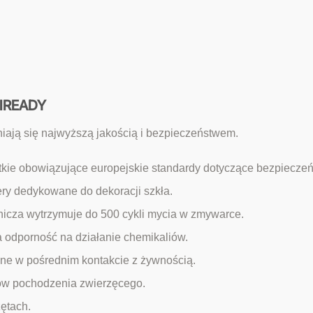
UFIREADY
iają się najwyższą jakością i bezpieczeństwem.
kie obowiązujące europejskie standardy dotyczące bezpieczeńs
ery dedykowane do dekoracji szkła.
icza wytrzymuje do 500 cykli mycia w zmywarce.
 odporność na działanie chemikaliów.
e w pośrednim kontakcie z żywnością.
ków pochodzenia zwierzęcego.
zętach.