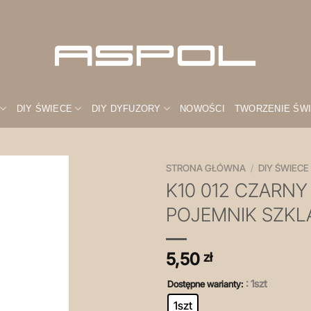
DIY ŚWIECE
DIY DYFUZORY
NOWOŚCI
TWORZENIE ŚW
STRONA GŁÓWNA
/
DIY ŚWIECE
K10 012 CZARN
Zapisz
POJEMNIK SZKL
na
później!
5,50
zł
: 1szt
Dostępne warianty:
1szt