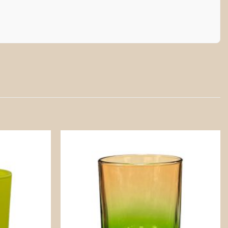
Zapisz
Zapisz
na
na
później!
później!