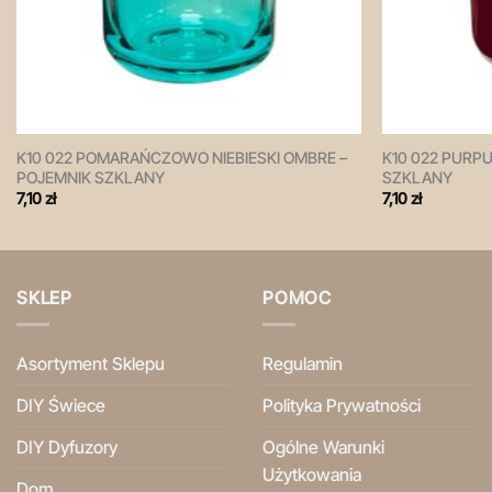
K10 022 POMARAŃCZOWO NIEBIESKI OMBRE –
K10 022 PURP
POJEMNIK SZKLANY
SZKLANY
7,10
zł
7,10
zł
SKLEP
POMOC
Asortyment Sklepu
Regulamin
DIY Świece
Polityka Prywatności
DIY Dyfuzory
Ogólne Warunki
Użytkowania
Dom