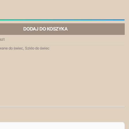
parent - pojemnik szklany do świec
DODAJ DO KOSZYKA
szt
owane do świec
,
Szkło do świec