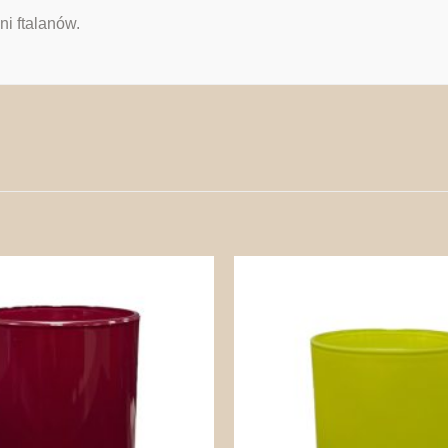
ni ftalanów.
Zapisz
na
później!