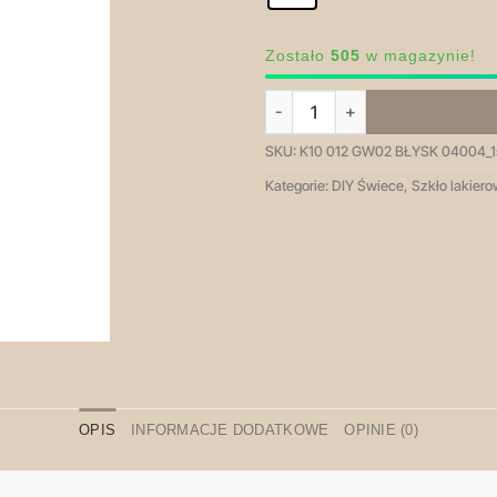
Zostało
505
w magazynie!
ilość K10 012 czarny dymny trans
SKU:
K10 012 GW02 BŁYSK 04004_1
Kategorie:
DIY Świece
,
Szkło lakier
OPIS
INFORMACJE DODATKOWE
OPINIE (0)