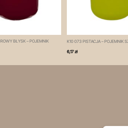
UROWY BŁYSK – POJEMNIK
K10 073 PISTACJA – POJEMNIK 
6,17
zł