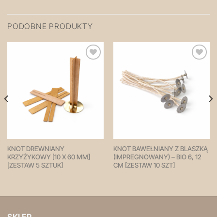
PODOBNE PRODUKTY
Zapisz
Zapisz
na
na
później!
później!
KNOT DREWNIANY
KNOT BAWEŁNIANY Z BLASZKĄ
KRZYŻYKOWY [10 X 60 MM]
(IMPREGNOWANY) – BIO 6, 12
[ZESTAW 5 SZTUK]
CM [ZESTAW 10 SZT]
SKLEP