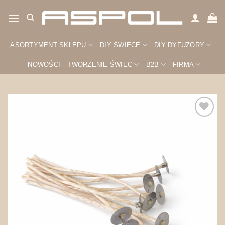
Przewiń
do
zawartości
ASORTYMENT SKLEPU
DIY ŚWIECE
DIY DYFUZORY
NOWOŚCI
TWORZENIE ŚWIEC
B2B
FIRMA
Zapisz
na
później!