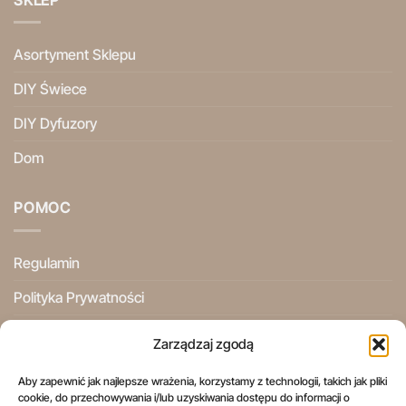
Asortyment Sklepu
DIY Świece
DIY Dyfuzory
Dom
POMOC
Regulamin
Polityka Prywatności
Ogólne Warunki Użytkowania
Zarządzaj zgodą
Informacje Prawne
Aby zapewnić jak najlepsze wrażenia, korzystamy z technologii, takich jak pliki
cookie, do przechowywania i/lub uzyskiwania dostępu do informacji o
Prawo do odstąpienia od umowy