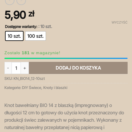
5,90
zł
WYCZYŚĆ
: 10 szt.
Dostępne warianty:
10 szt.
100 szt.
Zostało
181
w magazynie!
ilość Knot bawełniany z blaszką (impregnowany) – BIO 14, 12 cm [zes
DODAJ DO KOSZYKA
SKU:
KN_BIO14_12-10szt
Kategorie:
DIY Świece
,
Knoty i blaszki
Knot bawełniany BIO 14 z blaszką (impregnowany) o
długości 12 cm to gotowy do użycia knot przeznaczony do
produkcji świec zalewanych w pojemnikach. Wykonany z
naturalnej bawełny przeplatanej nicią papierową i