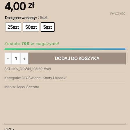
4,00
zł
WYCZYŚĆ
: 5szt
Dostępne warianty:
25szt
50szt
5szt
Zostało
708
w magazynie!
ilość Knot Drewniany [10 x 150 mm] [zestaw 5 sztuk]
DODAJ DO KOSZYKA
SKU:
KN_DRWN_10/150-5szt
Kategorie:
DIY Świece
,
Knoty i blaszki
Marka:
Aspol Scentra
OPIS