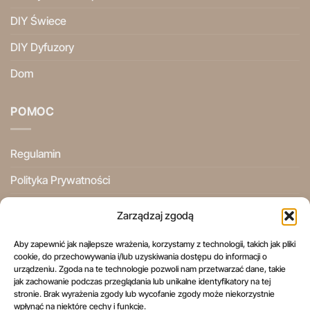
DIY Świece
DIY Dyfuzory
Dom
POMOC
Regulamin
Polityka Prywatności
Ogólne Warunki Użytkowania
Zarządzaj zgodą
Informacje Prawne
Aby zapewnić jak najlepsze wrażenia, korzystamy z technologii, takich jak pliki
cookie, do przechowywania i/lub uzyskiwania dostępu do informacji o
Prawo do odstąpienia od umowy
urządzeniu. Zgoda na te technologie pozwoli nam przetwarzać dane, takie
jak zachowanie podczas przeglądania lub unikalne identyfikatory na tej
stronie. Brak wyrażenia zgody lub wycofanie zgody może niekorzystnie
wpłynąć na niektóre cechy i funkcje.