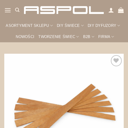
Przewiń
do
zawartości
ASORTYMENT SKLEPU
DIY ŚWIECE
DIY DYFUZORY
NOWOŚCI
TWORZENIE ŚWIEC
B2B
FIRMA
Zapisz
na
później!