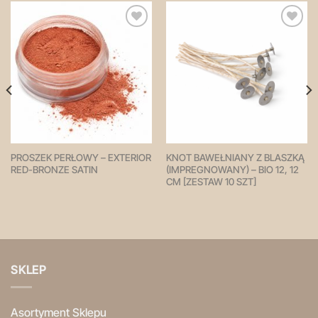
Zapisz
Zapisz
na
na
później!
później!
PROSZEK PERŁOWY – EXTERIOR
KNOT BAWEŁNIANY Z BLASZKĄ
RED-BRONZE SATIN
(IMPREGNOWANY) – BIO 12, 12
CM [ZESTAW 10 SZT]
SKLEP
Asortyment Sklepu