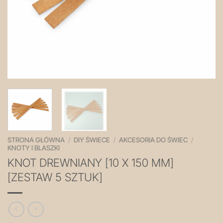
STRONA GŁÓWNA
/
DIY ŚWIECE
/
AKCESORIA DO ŚWIEC
/
KNOTY I BLASZKI
KNOT DREWNIANY [10 X 150 MM]
[ZESTAW 5 SZTUK]