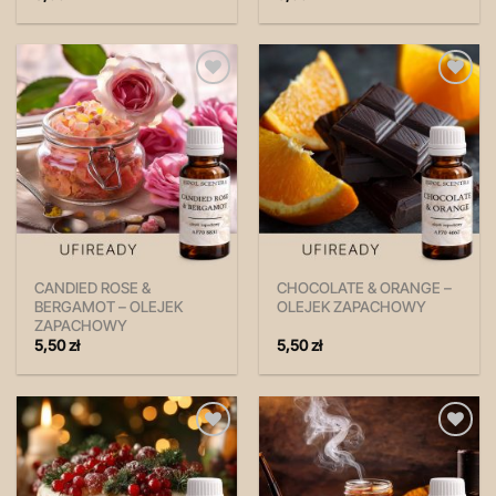
Zapisz
Zapisz
na
na
później!
później!
CANDIED ROSE &
CHOCOLATE & ORANGE –
BERGAMOT – OLEJEK
OLEJEK ZAPACHOWY
ZAPACHOWY
5,50
zł
5,50
zł
Zapisz
Zapisz
na
na
później!
później!