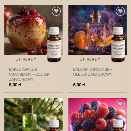
Zapisz
Zapisz
na
na
później!
później!
BAKED APPLE &
BALSAMIC INCENSE –
CRANBERRY – OLEJEK
OLEJEK ZAPACHOWY
ZAPACHOWY
5,00
zł
6,00
zł
Zapisz
Zapisz
na
na
później!
później!