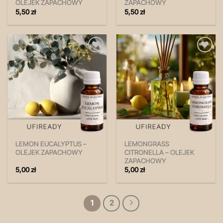
OLEJEK ZAPACHOWY
ZAPACHOWY
5,50
zł
5,50
zł
Zapisz
Zapisz
na
na
później!
później!
LEMON EUCALYPTUS –
LEMONGRASS
OLEJEK ZAPACHOWY
CITRONELLA – OLEJEK
ZAPACHOWY
5,00
zł
5,00
zł
1
2