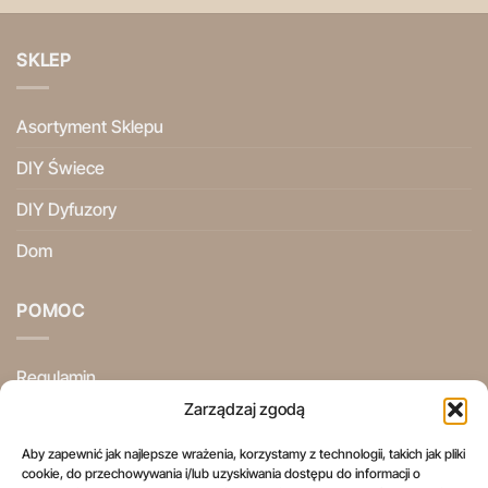
SKLEP
Asortyment Sklepu
DIY Świece
DIY Dyfuzory
Dom
POMOC
Regulamin
Zarządzaj zgodą
Polityka Prywatności
Aby zapewnić jak najlepsze wrażenia, korzystamy z technologii, takich jak pliki
Ogólne Warunki Użytkowania
cookie, do przechowywania i/lub uzyskiwania dostępu do informacji o