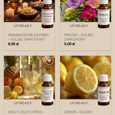
FRANKINCENSE & MYRRH
FREESIA – OLEJEK
– OLEJEK ZAPACHOWY
ZAPACHOWY
9,00
zł
5,00
zł
Zapisz
Zapisz
na
na
później!
później!
HOLLY JOLLY CITRUS –
LEMON – OLEJEK