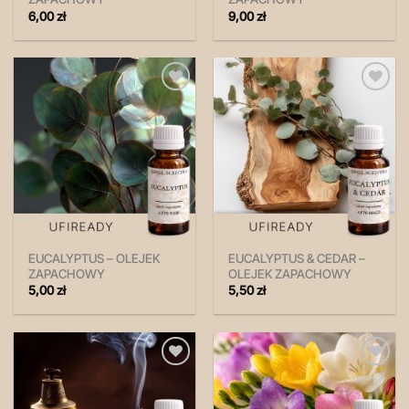
6,00
zł
9,00
zł
Zapisz
Zapisz
na
na
później!
później!
EUCALYPTUS – OLEJEK
EUCALYPTUS & CEDAR –
ZAPACHOWY
OLEJEK ZAPACHOWY
5,00
zł
5,50
zł
Zapisz
Zapisz
na
na
później!
później!