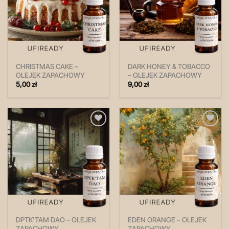
CHRISTMAS CAKE –
DARK HONEY & TOBACCO
OLEJEK ZAPACHOWY
– OLEJEK ZAPACHOWY
5,00
zł
9,00
zł
Zapisz
Zapisz
na
na
później!
później!
DPTK’TAM DAO – OLEJEK
EDEN ORANGE – OLEJEK
ZAPACHOWY
ZAPACHOWY