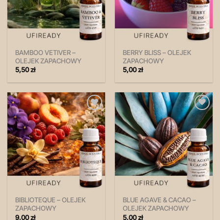
BAMBOO VETIVER –
BERRY BLISS – OLEJEK
OLEJEK ZAPACHOWY
ZAPACHOWY
5,50
zł
5,00
zł
Zapisz
Zapisz
na
na
później!
później!
BIBLIOTEQUE – OLEJEK
BLUE AGAVE & CACAO –
ZAPACHOWY
OLEJEK ZAPACHOWY
9,00
zł
5,00
zł