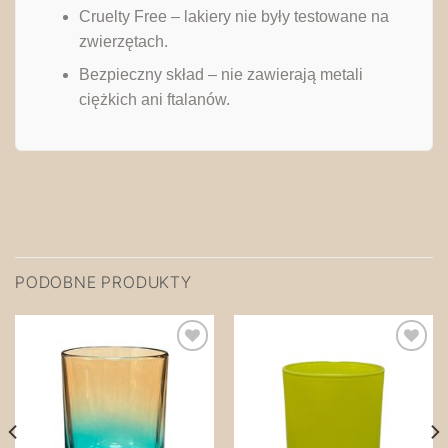
Cruelty Free – lakiery nie były testowane na
zwierzętach.
Bezpieczny skład – nie zawierają metali
ciężkich ani ftalanów.
PODOBNE PRODUKTY
Zapisz
Zapisz
na
na
później!
później!