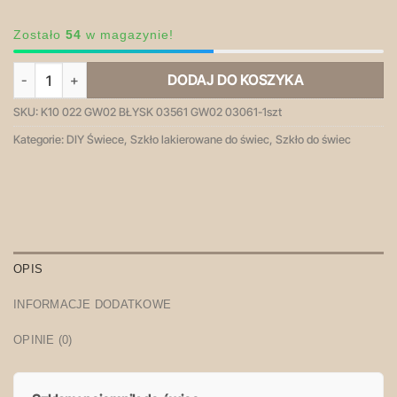
Zostało
54
w magazynie!
ilość K10 022 zielony turkus OMBRE - pojemnik szklany
DODAJ DO KOSZYKA
SKU:
K10 022 GW02 BŁYSK 03561 GW02 03061-1szt
Kategorie:
DIY Świece
,
Szkło lakierowane do świec
,
Szkło do świec
OPIS
INFORMACJE DODATKOWE
OPINIE (0)