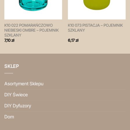
K10 022 POMARAŃCZOWO
K10 073 PISTACJA – POJEMNIK
NIEBIESKI OMBRE – POJEMNIK
SZKLANY
SZKLANY
7,10
zł
6,17
zł
SKLEP
Asortyment Sklepu
DIY Świece
DIY Dyfuzory
Dom