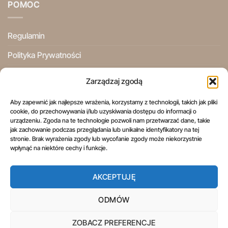
POMOC
Regulamin
Polityka Prywatności
Ogólne Warunki Użytkowania
Zarządzaj zgodą
Informacje Prawne
Aby zapewnić jak najlepsze wrażenia, korzystamy z technologii, takich jak pliki
cookie, do przechowywania i/lub uzyskiwania dostępu do informacji o
Prawo do odstąpienia od umowy
urządzeniu. Zgoda na te technologie pozwoli nam przetwarzać dane, takie
jak zachowanie podczas przeglądania lub unikalne identyfikatory na tej
stronie. Brak wyrażenia zgody lub wycofanie zgody może niekorzystnie
wpłynąć na niektóre cechy i funkcje.
AKCEPTUJĘ
REGULAMIN
POLITYKA PRYWATNOŚCI
OGÓLNE WARUNKI UŻYTKOWANIA
INFORMACJE PRAWNE
PRAWO DO ODSTĄPIENIA OD UMOWY
ODMÓW
Copyright 2026 ©
Aspol Scentra
Wszelkie prawa zastrzeżone.
ZOBACZ PREFERENCJE