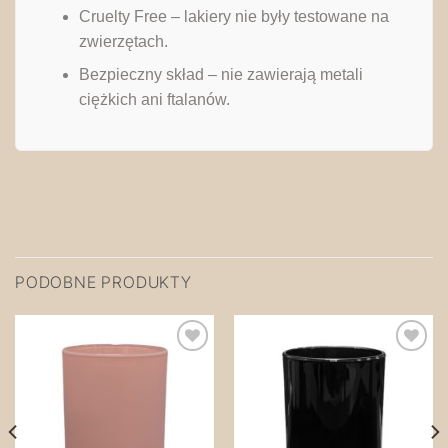
Cruelty Free – lakiery nie były testowane na
zwierzętach.
Bezpieczny skład – nie zawierają metali
ciężkich ani ftalanów.
PODOBNE PRODUKTY
Zapisz
Zapisz
na
na
później!
później!