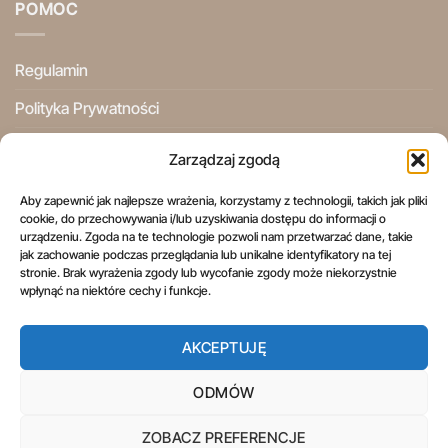
POMOC
Regulamin
Polityka Prywatności
Ogólne Warunki Użytkowania
Zarządzaj zgodą
Informacje Prawne
Aby zapewnić jak najlepsze wrażenia, korzystamy z technologii, takich jak pliki
cookie, do przechowywania i/lub uzyskiwania dostępu do informacji o
Prawo do odstąpienia od umowy
urządzeniu. Zgoda na te technologie pozwoli nam przetwarzać dane, takie
jak zachowanie podczas przeglądania lub unikalne identyfikatory na tej
stronie. Brak wyrażenia zgody lub wycofanie zgody może niekorzystnie
wpłynąć na niektóre cechy i funkcje.
AKCEPTUJĘ
REGULAMIN
POLITYKA PRYWATNOŚCI
OGÓLNE WARUNKI UŻYTKOWANIA
INFORMACJE PRAWNE
PRAWO DO ODSTĄPIENIA OD UMOWY
ODMÓW
Copyright 2026 ©
Aspol Scentra
Wszelkie prawa zastrzeżone.
ZOBACZ PREFERENCJE