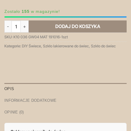
Zostało
155
w magazynie!
ilość K10 036 brąz satyna - pojemnik szklany
DODAJ DO KOSZYKA
SKU:
K10 036 GW04 MAT 191016-1szt
Kategorie:
DIY Świece
,
Szkło lakierowane do świec
,
Szkło do świec
OPIS
INFORMACJE DODATKOWE
OPINIE (0)