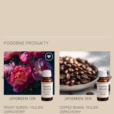
PODOBNE PRODUKTY
Zapisz
Zapisz
na
na
później!
później!
PEONY QUEEN – OLEJEK
COFFEE BEANS- OLEJEK
ZAPACHOWY
ZAPACHOWY