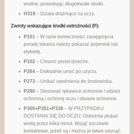
wodne, powodując długotrwałe skutki.
H319
– Działa drażniąco na oczy.
Zwroty wskazujące środki ostrożności (P):
P101
– W razie konieczności zasięgnięcia
porady lekarza należy pokazać pojemnik lub
etykietę.
P102
– Chronić przed dziećmi.
P264
– Dokładnie umyć po użyciu.
P273
– Unikać uwolnienia do środowiska.
P280
– Stosować rękawice ochronne / odzież
ochronną / ochronę oczu / obuwie ochronne.
P305+P351+P338
– W PRZYPADKU
DOSTANIA SIĘ DO OCZU: Ostrożnie płukać
wodą przez kilka minut. Wyjąć soczewki
kontaktowe, jeżeli są i można je łatwo usunąć.