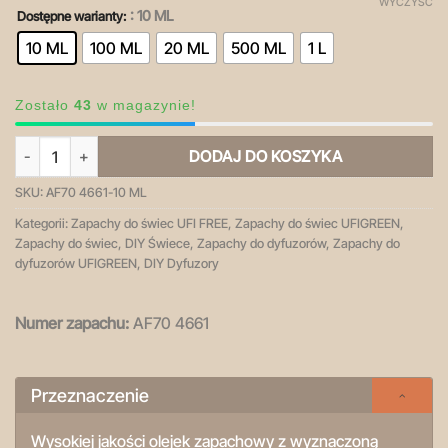
WYCZYŚĆ
: 10 ML
Dostępne warianty:
10 ML
100 ML
20 ML
500 ML
1 L
Zostało
43
w magazynie!
ilość Liquid Caramel - olejek zapachowy
DODAJ DO KOSZYKA
SKU:
AF70 4661-10 ML
Kategorii:
Zapachy do świec UFI FREE
,
Zapachy do świec UFIGREEN
,
Zapachy do świec
,
DIY Świece
,
Zapachy do dyfuzorów
,
Zapachy do
dyfuzorów UFIGREEN
,
DIY Dyfuzory
Numer zapachu:
AF70 4661
Przeznaczenie
Wysokiej jakości olejek zapachowy z wyznaczoną