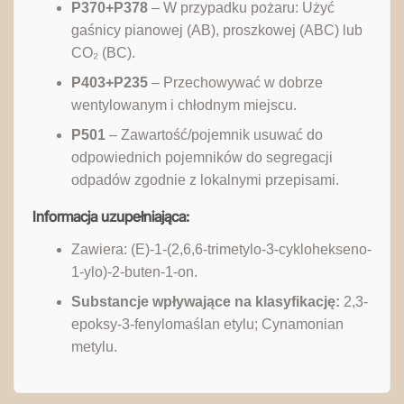
P370+P378
– W przypadku pożaru: Użyć
gaśnicy pianowej (AB), proszkowej (ABC) lub
CO₂ (BC).
P403+P235
– Przechowywać w dobrze
wentylowanym i chłodnym miejscu.
P501
– Zawartość/pojemnik usuwać do
odpowiednich pojemników do segregacji
odpadów zgodnie z lokalnymi przepisami.
Informacja uzupełniająca:
Zawiera: (E)-1-(2,6,6-trimetylo-3-cyklohekseno-
1-ylo)-2-buten-1-on.
Substancje wpływające na klasyfikację:
2,3-
epoksy-3-fenylomaślan etylu; Cynamonian
metylu.