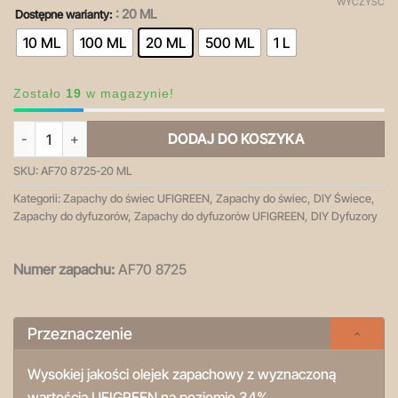
WYCZYŚĆ
: 20 ML
Dostępne warianty:
10 ML
100 ML
20 ML
500 ML
1 L
Zostało
19
w magazynie!
ilość Raspberry - olejek zapachowy
DODAJ DO KOSZYKA
SKU:
AF70 8725-20 ML
Kategorii:
Zapachy do świec UFIGREEN
,
Zapachy do świec
,
DIY Świece
,
Zapachy do dyfuzorów
,
Zapachy do dyfuzorów UFIGREEN
,
DIY Dyfuzory
Numer zapachu:
AF70 8725
Przeznaczenie
Wysokiej jakości olejek zapachowy z wyznaczoną
wartością
UFIGREEN
na poziomie 34%