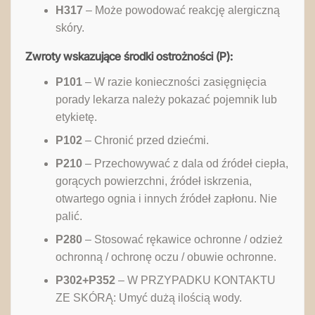
H317
– Może powodować reakcję alergiczną
skóry.
Zwroty wskazujące środki ostrożności (P):
P101
– W razie konieczności zasięgnięcia
porady lekarza należy pokazać pojemnik lub
etykietę.
P102
– Chronić przed dziećmi.
P210
– Przechowywać z dala od źródeł ciepła,
gorących powierzchni, źródeł iskrzenia,
otwartego ognia i innych źródeł zapłonu. Nie
palić.
P280
– Stosować rękawice ochronne / odzież
ochronną / ochronę oczu / obuwie ochronne.
P302+P352
– W PRZYPADKU KONTAKTU
ZE SKÓRĄ: Umyć dużą ilością wody.