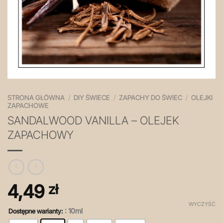
STRONA GŁÓWNA
/
DIY ŚWIECE
/
ZAPACHY DO ŚWIEC
/
OLEJKI
ZAPACHOWE
SANDALWOOD VANILLA – OLEJEK
ZAPACHOWY
4,49
zł
WYCZYŚĆ
: 10ml
Dostępne warianty: