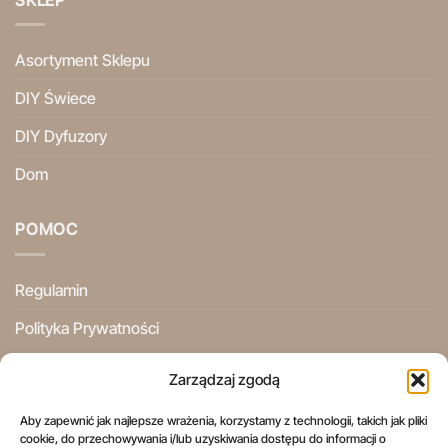
Asortyment Sklepu
DIY Świece
DIY Dyfuzory
Dom
POMOC
Regulamin
Polityka Prywatności
Ogólne Warunki Użytkowania
Zarządzaj zgodą
Informacje Prawne
Aby zapewnić jak najlepsze wrażenia, korzystamy z technologii, takich jak pliki
cookie, do przechowywania i/lub uzyskiwania dostępu do informacji o
Prawo do odstąpienia od umowy