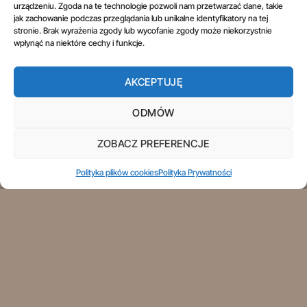
urządzeniu. Zgoda na te technologie pozwoli nam przetwarzać dane, takie
jak zachowanie podczas przeglądania lub unikalne identyfikatory na tej
stronie. Brak wyrażenia zgody lub wycofanie zgody może niekorzystnie
wpłynąć na niektóre cechy i funkcje.
AKCEPTUJĘ
REGULAMIN
POLITYKA PRYWATNOŚCI
OGÓLNE WARUNKI UŻYTKOWANIA
INFORMACJE PRAWNE
PRAWO DO ODSTĄPIENIA OD UMOWY
ODMÓW
Copyright 2026 ©
Aspol Scentra
Wszelkie prawa zastrzeżone.
ZOBACZ PREFERENCJE
Polityka plików cookies
Polityka Prywatności