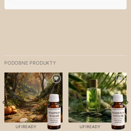
PODOBNE PRODUKTY
Zapisz
Zapisz
na
na
później!
później!