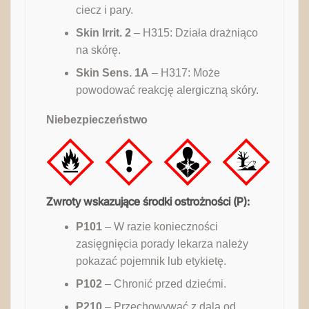
ciecz i pary.
Skin Irrit. 2
– H315: Działa drażniąco
na skórę.
Skin Sens. 1A
– H317: Może
powodować reakcję alergiczną skóry.
Niebezpieczeństwo
Zwroty wskazujące środki ostrożności (P):
P101
– W razie konieczności
zasięgnięcia porady lekarza należy
pokazać pojemnik lub etykietę.
P102
– Chronić przed dziećmi.
P210
– Przechowywać z dala od