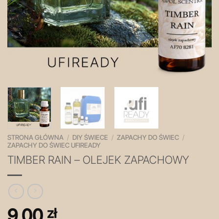
STRONA GŁÓWNA
/
DIY ŚWIECE
/
ZAPACHY DO ŚWIEC
/
ZAPACHY DO ŚWIEC UFIREADY
TIMBER RAIN – OLEJEK ZAPACHOWY
9,00
zł