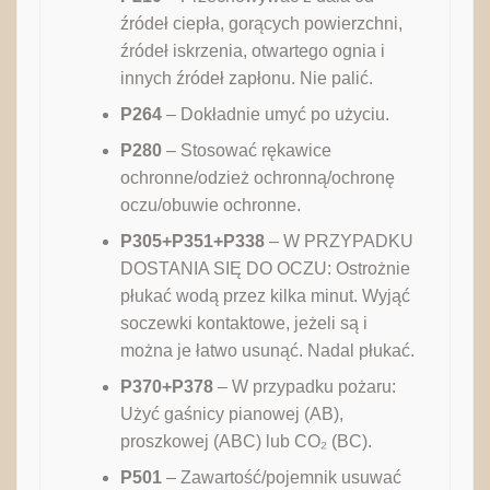
źródeł ciepła, gorących powierzchni,
źródeł iskrzenia, otwartego ognia i
innych źródeł zapłonu. Nie palić.
P264
– Dokładnie umyć po użyciu.
P280
– Stosować rękawice
ochronne/odzież ochronną/ochronę
oczu/obuwie ochronne.
P305+P351+P338
– W PRZYPADKU
DOSTANIA SIĘ DO OCZU: Ostrożnie
płukać wodą przez kilka minut. Wyjąć
soczewki kontaktowe, jeżeli są i
można je łatwo usunąć. Nadal płukać.
P370+P378
– W przypadku pożaru:
Użyć gaśnicy pianowej (AB),
proszkowej (ABC) lub CO₂ (BC).
P501
– Zawartość/pojemnik usuwać