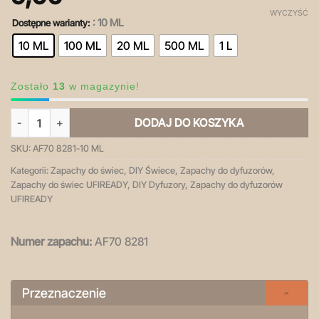
WYCZYŚĆ
: 10 ML
Dostępne warianty:
10 ML
100 ML
20 ML
500 ML
1 L
Zostało
13
w magazynie!
ilość Timber Rain - olejek zapachowy
DODAJ DO KOSZYKA
SKU:
AF70 8281-10 ML
Kategorii:
Zapachy do świec
,
DIY Świece
,
Zapachy do dyfuzorów
,
Zapachy do świec UFIREADY
,
DIY Dyfuzory
,
Zapachy do dyfuzorów
UFIREADY
Numer zapachu:
AF70 8281
Przeznaczenie