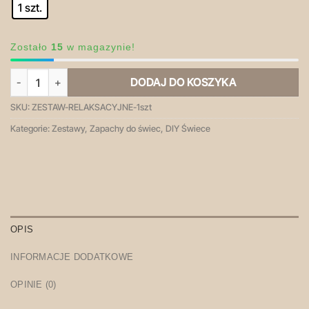
1 szt.
Zostało
15
w magazynie!
ilość Zestaw 4x100 ml Olejków Zapachowych do Świec - Relaksacy
DODAJ DO KOSZYKA
SKU:
ZESTAW-RELAKSACYJNE-1szt
Kategorie:
Zestawy
,
Zapachy do świec
,
DIY Świece
OPIS
INFORMACJE DODATKOWE
OPINIE (0)