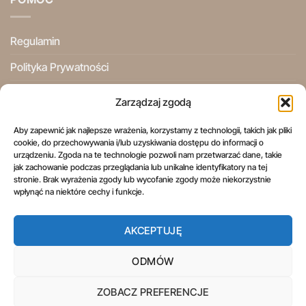
Regulamin
Polityka Prywatności
Ogólne Warunki Użytkowania
Zarządzaj zgodą
Informacje Prawne
Aby zapewnić jak najlepsze wrażenia, korzystamy z technologii, takich jak pliki
cookie, do przechowywania i/lub uzyskiwania dostępu do informacji o
Prawo do odstąpienia od umowy
urządzeniu. Zgoda na te technologie pozwoli nam przetwarzać dane, takie
jak zachowanie podczas przeglądania lub unikalne identyfikatory na tej
stronie. Brak wyrażenia zgody lub wycofanie zgody może niekorzystnie
wpłynąć na niektóre cechy i funkcje.
AKCEPTUJĘ
REGULAMIN
POLITYKA PRYWATNOŚCI
OGÓLNE WARUNKI UŻYTKOWANIA
INFORMACJE PRAWNE
PRAWO DO ODSTĄPIENIA OD UMOWY
ODMÓW
Copyright 2026 ©
Aspol Scentra
Wszelkie prawa zastrzeżone.
ZOBACZ PREFERENCJE