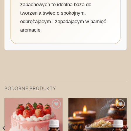
zapachowych to idealna baza do
tworzenia świec o spokojnym,
odprężającym i zapadającym w pamięć
aromacie.
PODOBNE PRODUKTY
Zapisz
Zapisz
na
na
później!
później!