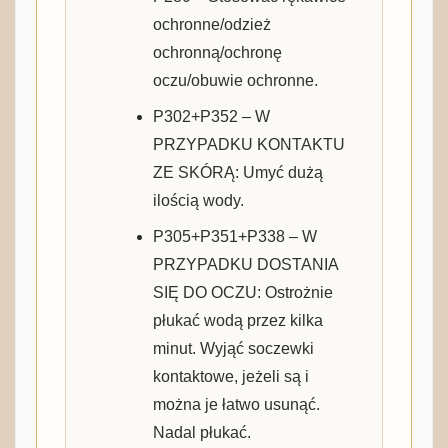
ochronne/odzież
ochronną/ochronę
oczu/obuwie ochronne.
P302+P352 – W
PRZYPADKU KONTAKTU
ZE SKÓRĄ: Umyć dużą
ilością wody.
P305+P351+P338 – W
PRZYPADKU DOSTANIA
SIĘ DO OCZU: Ostrożnie
płukać wodą przez kilka
minut. Wyjąć soczewki
kontaktowe, jeżeli są i
można je łatwo usunąć.
Nadal płukać.