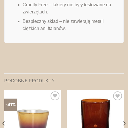
Cruelty Free – lakiery nie były testowane na
zwierzętach.
Bezpieczny skład – nie zawierają metali
ciężkich ani ftalanów.
PODOBNE PRODUKTY
-41%
Zapisz
Zapisz
na
na
później!
później!