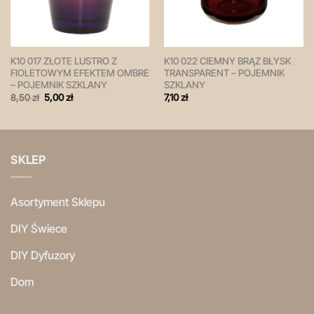
K10 017 ZŁOTE LUSTRO Z
K10 022 CIEMNY BRĄZ BŁYSK
FIOLETOWYM EFEKTEM OMBRE
TRANSPARENT – POJEMNIK
– POJEMNIK SZKLANY
SZKLANY
Pierwotna
Aktualna
8,50
zł
5,00
zł
7,10
zł
cena
cena
wynosiła:
wynosi:
8,50 zł.
5,00 zł.
SKLEP
Asortyment Sklepu
DIY Świece
DIY Dyfuzory
Dom