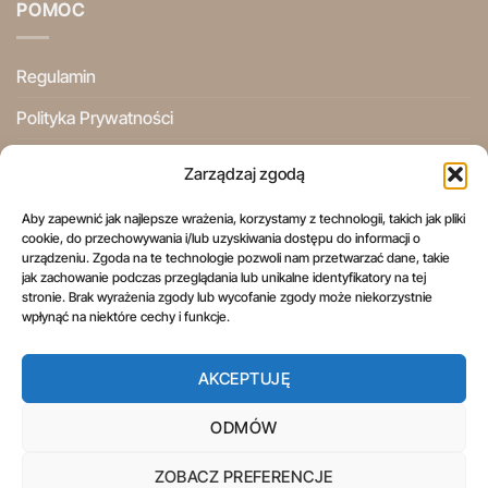
POMOC
Regulamin
Polityka Prywatności
Ogólne Warunki Użytkowania
Zarządzaj zgodą
Informacje Prawne
Aby zapewnić jak najlepsze wrażenia, korzystamy z technologii, takich jak pliki
cookie, do przechowywania i/lub uzyskiwania dostępu do informacji o
Prawo do odstąpienia od umowy
urządzeniu. Zgoda na te technologie pozwoli nam przetwarzać dane, takie
jak zachowanie podczas przeglądania lub unikalne identyfikatory na tej
stronie. Brak wyrażenia zgody lub wycofanie zgody może niekorzystnie
wpłynąć na niektóre cechy i funkcje.
AKCEPTUJĘ
REGULAMIN
POLITYKA PRYWATNOŚCI
OGÓLNE WARUNKI UŻYTKOWANIA
INFORMACJE PRAWNE
PRAWO DO ODSTĄPIENIA OD UMOWY
ODMÓW
Copyright 2026 ©
Aspol Scentra
Wszelkie prawa zastrzeżone.
ZOBACZ PREFERENCJE