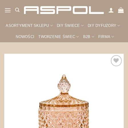
Przewiń
do
zawartości
ASORTYMENT SKLEPU
DIY ŚWIECE
DIY DYFUZORY
NOWOŚCI
TWORZENIE ŚWIEC
B2B
FIRMA
Zapisz
na
później!