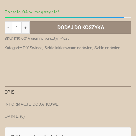
Zostało
94
w magazynie!
ilość K10 001A ciemny bursztyn - pojemnik szklany z pokrywką
DODAJ DO KOSZYKA
SKU:
K10 001A ciemny bursztyn -1szt
Kategorie:
DIY Świece
,
Szkło lakierowane do świec
,
Szkło do świec
OPIS
INFORMACJE DODATKOWE
OPINIE (0)