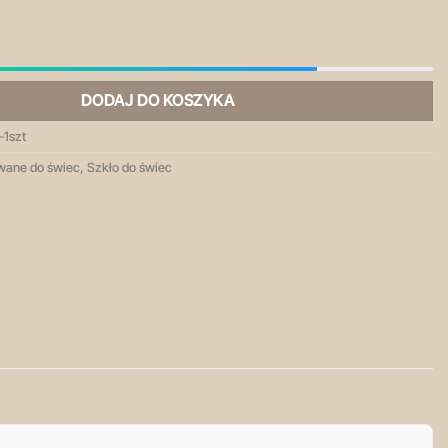
ojemnik szklany z pokrywką
DODAJ DO KOSZYKA
1szt
owane do świec
,
Szkło do świec