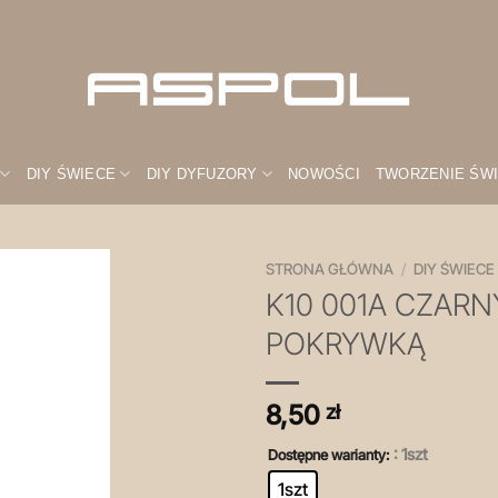
DIY ŚWIECE
DIY DYFUZORY
NOWOŚCI
TWORZENIE ŚW
STRONA GŁÓWNA
/
DIY ŚWIECE
K10 001A CZAR
Zapisz
POKRYWKĄ
na
później!
8,50
zł
: 1szt
Dostępne warianty:
1szt