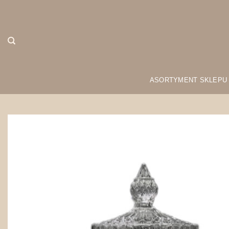
Przewiń
do
zawartości
ASORTYMENT SKLEPU