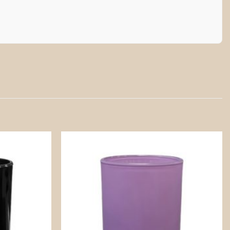
Zapisz
Zapisz
na
na
później!
później!