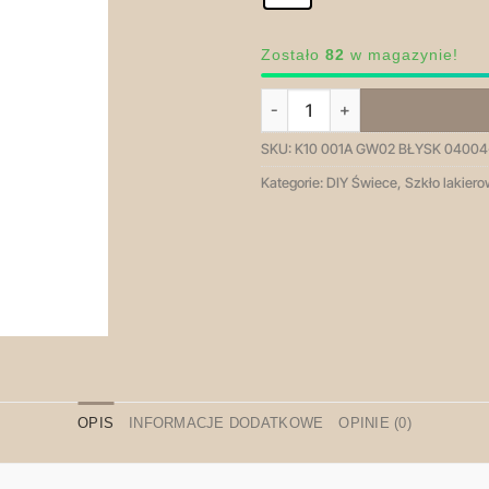
Zostało
82
w magazynie!
ilość K10 001A czarny dymny - p
SKU:
K10 001A GW02 BŁYSK 04004-
Kategorie:
DIY Świece
,
Szkło lakier
OPIS
INFORMACJE DODATKOWE
OPINIE (0)