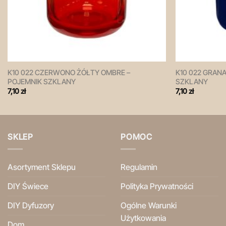
K10 022 CZERWONO ŻÓŁTY OMBRE –
K10 022 GRAN
POJEMNIK SZKLANY
SZKLANY
7,10
zł
7,10
zł
SKLEP
POMOC
Asortyment Sklepu
Regulamin
DIY Świece
Polityka Prywatności
DIY Dyfuzory
Ogólne Warunki
Użytkowania
Dom