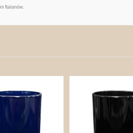
ni ftalanów.
Zapisz
na
później!