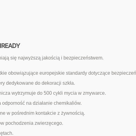
UFIREADY
iają się najwyższą jakością i bezpieczeństwem.
kie obowiązujące europejskie standardy dotyczące bezpieczeńs
ery dedykowane do dekoracji szkła.
icza wytrzymuje do 500 cykli mycia w zmywarce.
 odporność na działanie chemikaliów.
e w pośrednim kontakcie z żywnością.
ków pochodzenia zwierzęcego.
zętach.