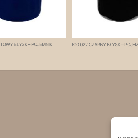
ATOWY BŁYSK – POJEMNIK
K10 022 CZARNY BŁYSK – POJE