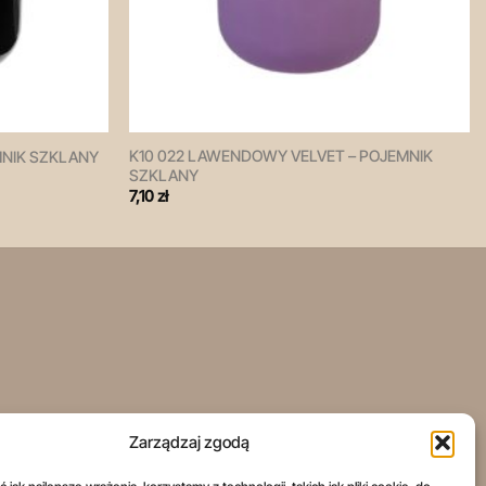
K10 022 LAWENDOWY VELVET – POJEMNIK
MNIK SZKLANY
SZKLANY
7,10
zł
Zarządzaj zgodą