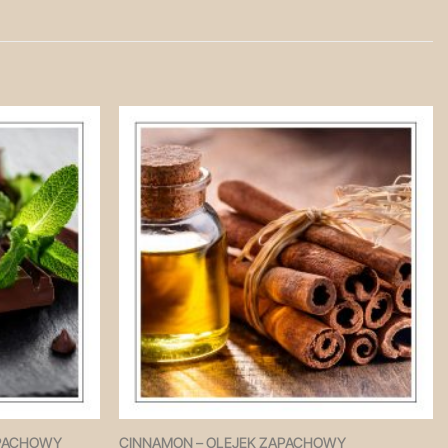
Zapisz
Zapisz
na
na
później!
później!
APACHOWY
CINNAMON – OLEJEK ZAPACHOWY