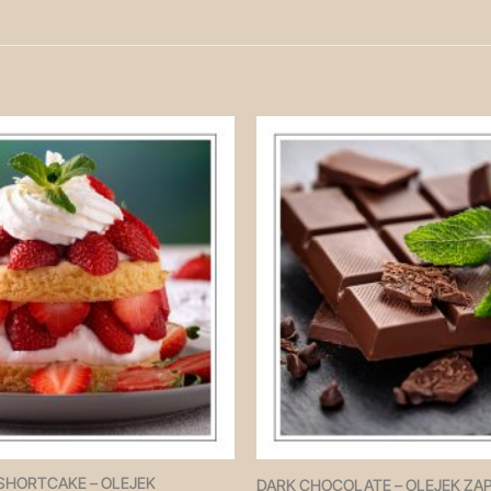
Zapisz
na
później!
SHORTCAKE – OLEJEK
DARK CHOCOLATE – OLEJEK Z