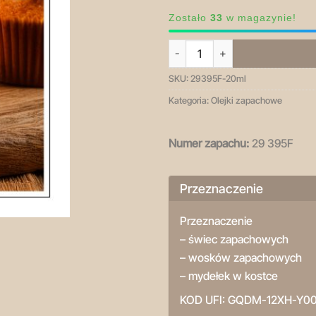
Zostało
33
w magazynie!
ilość Pumpkin Buttercream - ole
SKU:
29395F-20ml
Kategoria:
Olejki zapachowe
Numer zapachu:
29 395F
Przeznaczenie
Przeznaczenie
– świec zapachowych
– wosków zapachowych
– mydełek w kostce
KOD UFI:
GQDM-12XH-Y00