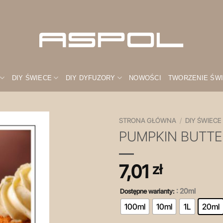
DIY ŚWIECE
DIY DYFUZORY
NOWOŚCI
TWORZENIE ŚW
STRONA GŁÓWNA
/
DIY ŚWIECE
PUMPKIN BUTTE
Zapisz
na
później!
7,01
zł
: 20ml
Dostępne warianty:
100ml
10ml
1L
20ml