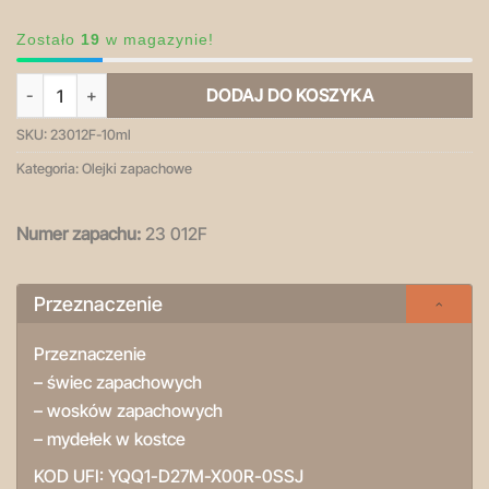
Zostało
19
w magazynie!
ilość Vanilla Toffee- olejek zapachowy
DODAJ DO KOSZYKA
SKU:
23012F-10ml
Kategoria:
Olejki zapachowe
Numer zapachu:
23 012F
Przeznaczenie
Przeznaczenie
– świec zapachowych
– wosków zapachowych
– mydełek w kostce
KOD UFI:
YQQ1-D27M-X00R-0SSJ