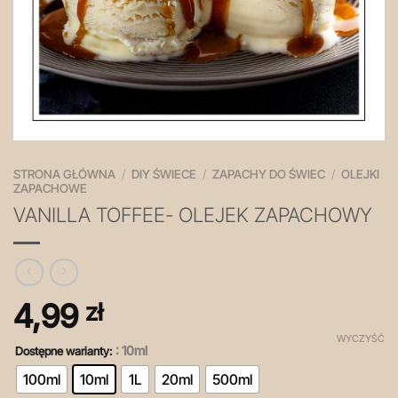
STRONA GŁÓWNA
/
DIY ŚWIECE
/
ZAPACHY DO ŚWIEC
/
OLEJKI
ZAPACHOWE
VANILLA TOFFEE- OLEJEK ZAPACHOWY
4,99
zł
WYCZYŚĆ
: 10ml
Dostępne warianty:
100ml
10ml
1L
20ml
500ml