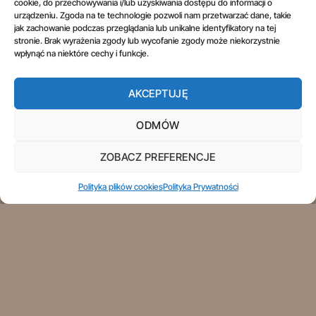
cookie, do przechowywania i/lub uzyskiwania dostępu do informacji o
Prawo do odstąpienia od umowy
urządzeniu. Zgoda na te technologie pozwoli nam przetwarzać dane, takie
jak zachowanie podczas przeglądania lub unikalne identyfikatory na tej
stronie. Brak wyrażenia zgody lub wycofanie zgody może niekorzystnie
wpłynąć na niektóre cechy i funkcje.
AKCEPTUJĘ
REGULAMIN
POLITYKA PRYWATNOŚCI
OGÓLNE WARUNKI UŻYTKOWANIA
INFORMACJE PRAWNE
PRAWO DO ODSTĄPIENIA OD UMOWY
ODMÓW
Copyright 2026 ©
Aspol Scentra
Wszelkie prawa zastrzeżone.
ZOBACZ PREFERENCJE
Polityka plików cookies
Polityka Prywatności